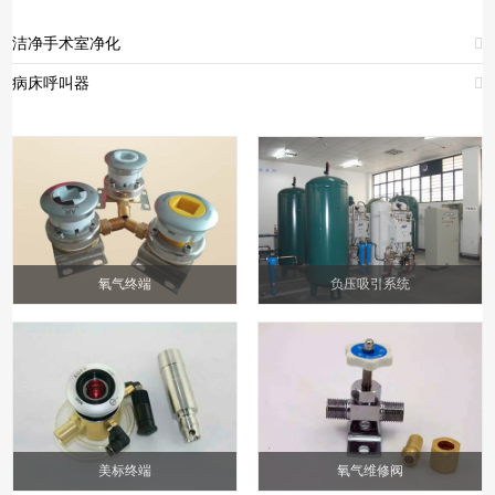
洁净手术室净化

病床呼叫器

氧气终端
负压吸引系统
美标终端
氧气维修阀