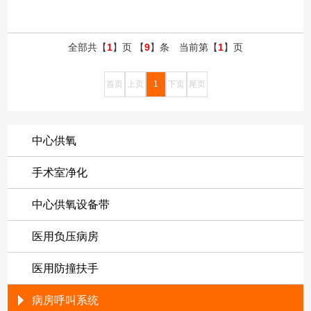
全部共【
1
】页 【
9
】条 当前第【
1
】页
首页
上页
1
下页
尾页
中心供氧
手术室净化
中心供氧设备带
医用负压病房
医用防撞扶手
病房呼叫系统