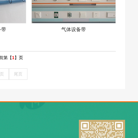
备带
气体设备带
前第【
1
】页
页
尾页