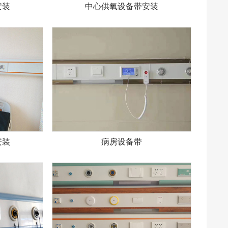
安装
中心供氧设备带安装
安装
病房设备带