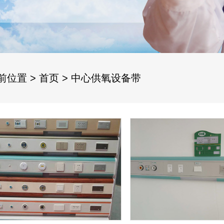
前位置 >
首页
>
中心供氧设备带