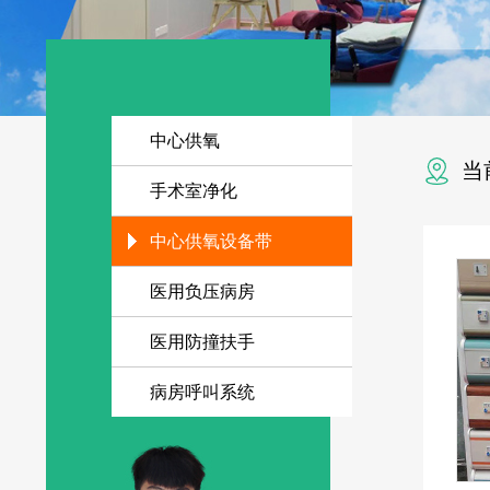
中心供氧
当
手术室净化
中心供氧设备带
医用负压病房
医用防撞扶手
病房呼叫系统